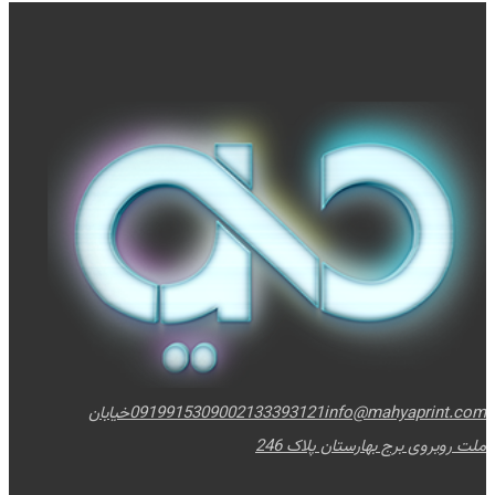
info@mahyaprint.com
02133393121
09199153090
خیابان
ملت روبروی برج بهارستان پلاک 246