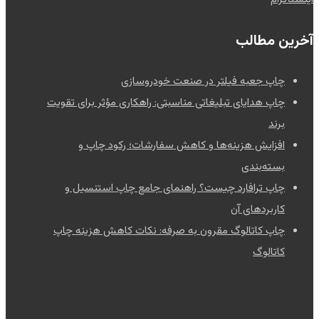
آخرین مطالب
چاپ جعبه فیلتر در صنعت خودروسازی
چاپ هدایای تبلیغاتی مناسبتی: راهکاری مؤثر برای تقویت
برند
افزایش هزینه‌ها و کاهش سفارشات؛ رکود چاپ و
بسته‌بندی
چاپ ترافارد چیست؟ راهنمای جامع چاپ استنسیل و
کاربردهای آن
چاپ کاتالوگ مقرون به صرفه: نکات کاهش هزینه چاپ
کاتالوگ