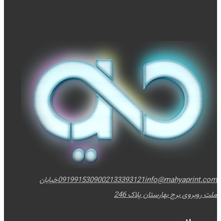
info@mahyaprint.com
02133393121
09199153090
خیابان
ملت روبروی برج بهارستان پلاک 246