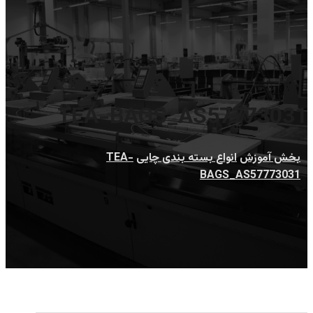
TEA-BAGS_AS57773031
بخش آموزش
انواع بسته بندی چایی
TEA-
BAGS_AS57773031