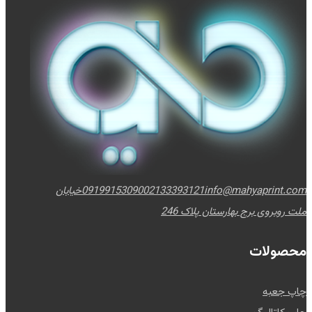
info@mahyaprint.com
02133393121
09199153090
خیابان
ملت روبروی برج بهارستان پلاک 246
محصولات
چاپ جعبه