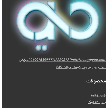
info@mahyaprint.com
02133393121
09199153090
خیابان
ملت روبروی برج بهارستان پلاک 246
محصولات
چاپ جعبه
چاپ کاتالوگ