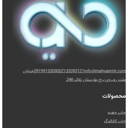
info@mahyaprint.com
02133393121
09199153090
خیابان
ملت روبروی برج بهارستان پلاک 246
محصولات
چاپ جعبه
چاپ کاتالوگ