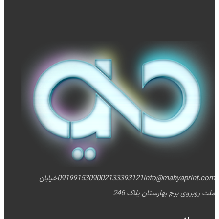
info@mahyaprint.com
02133393121
09199153090
خیابان
ملت روبروی برج بهارستان پلاک 246