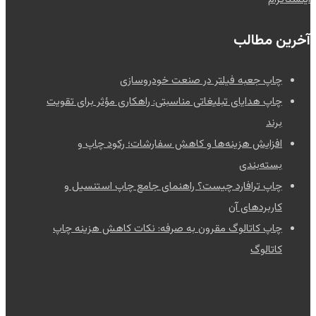
آخرین مطالب
چاپ جعبه فیلتر در صنعت خودروسازی
چاپ هدایای تبلیغاتی مناسبتی: راهکاری مؤثر برای تقویت
برند
افزایش هزینه‌ها و کاهش سفارشات؛ رکود چاپ و
بسته‌بندی
چاپ ترافارد چیست؟ راهنمای جامع چاپ استنسیل و
کاربردهای آن
چاپ کاتالوگ مقرون به صرفه: نکات کاهش هزینه چاپ
کاتالوگ