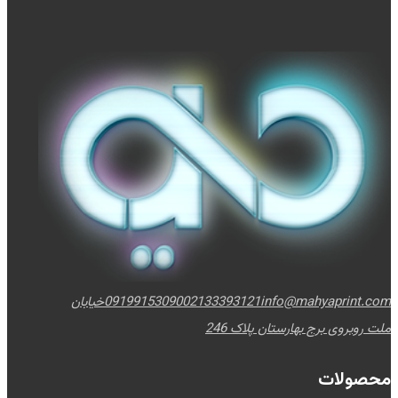
info@mahyaprint.com
02133393121
09199153090
خیابان
ملت روبروی برج بهارستان پلاک 246
محصولات