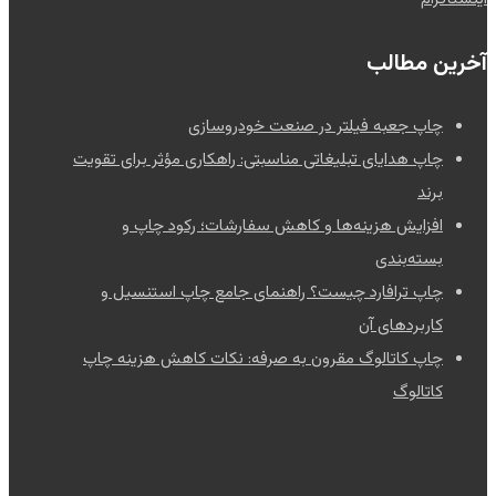
آخرین مطالب
چاپ جعبه فیلتر در صنعت خودروسازی
چاپ هدایای تبلیغاتی مناسبتی: راهکاری مؤثر برای تقویت
برند
افزایش هزینه‌ها و کاهش سفارشات؛ رکود چاپ و
بسته‌بندی
چاپ ترافارد چیست؟ راهنمای جامع چاپ استنسیل و
کاربردهای آن
چاپ کاتالوگ مقرون به صرفه: نکات کاهش هزینه چاپ
کاتالوگ