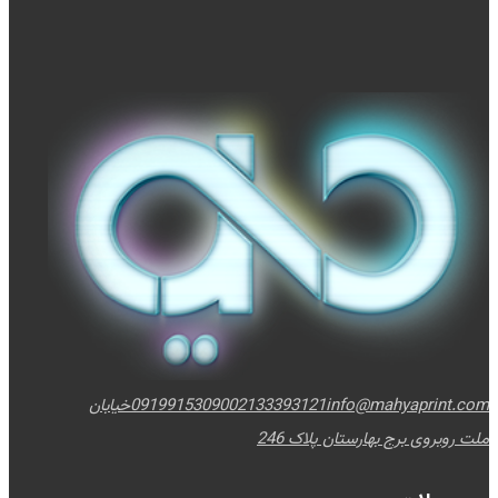
info@mahyaprint.com
02133393121
09199153090
خیابان
ملت روبروی برج بهارستان پلاک 246