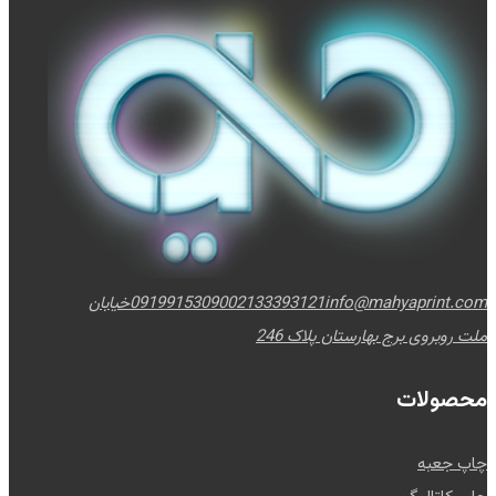
info@mahyaprint.com
02133393121
09199153090
خیابان
ملت روبروی برج بهارستان پلاک 246
محصولات
چاپ جعبه