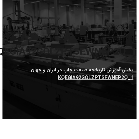
1_KQEGIA92GOLZPTSFWNEP2Q
بخش آموزش
تاریخچه صنعت چاپ در ایران و جهان
1_KQEGIA92GOLZPTSFWNEP2Q