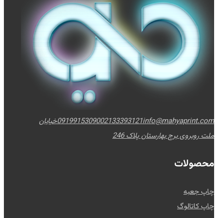
info@mahyaprint.com
02133393121
09199153090
خیابان
ملت روبروی برج بهارستان پلاک 246
محصولات
چاپ جعبه
چاپ کاتالوگ