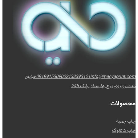
info@mahyaprint.com
02133393121
09199153090
خیابان
ملت روبروی برج بهارستان پلاک 246
محصولات
چاپ جعبه
چاپ کاتالوگ