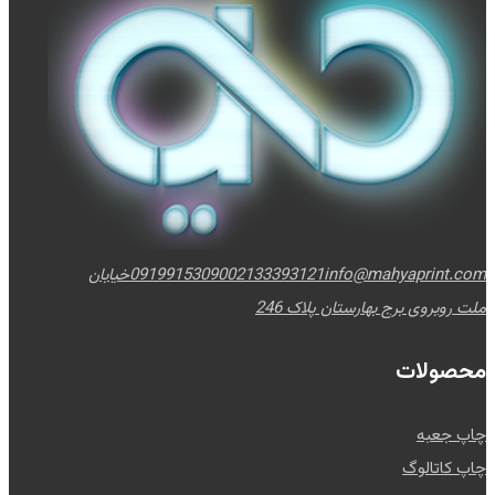
info@mahyaprint.com
02133393121
09199153090
خیابان
ملت روبروی برج بهارستان پلاک 246
محصولات
چاپ جعبه
چاپ کاتالوگ