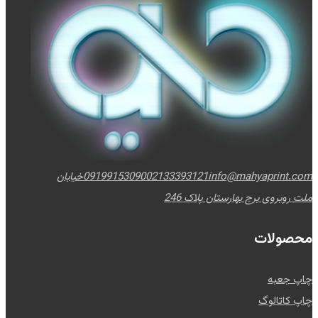
info@mahyaprint.com
02133393121
09199153090
خیابان
ملت روبروی برج بهارستان پلاک 246
محصولات
چاپ جعبه
چاپ کاتالوگ