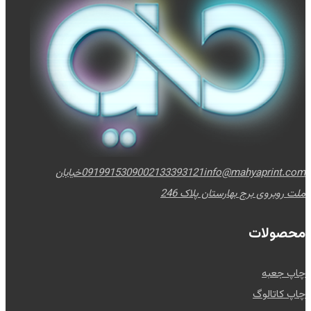
info@mahyaprint.com
02133393121
09199153090
خیابان
ملت روبروی برج بهارستان پلاک 246
محصولات
چاپ جعبه
چاپ کاتالوگ