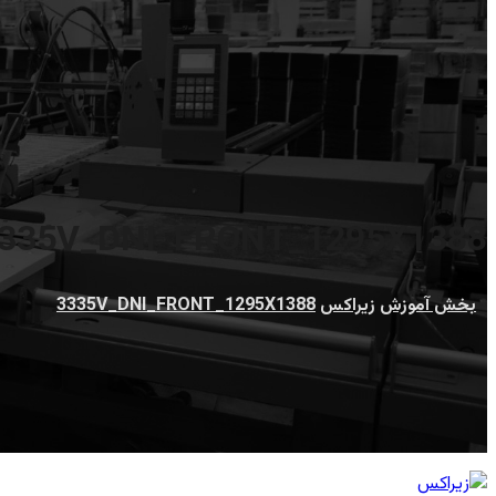
335V_DNI_FRONT_1295X1388
بخش آموزش
زیراکس
3335V_DNI_FRONT_1295X1388