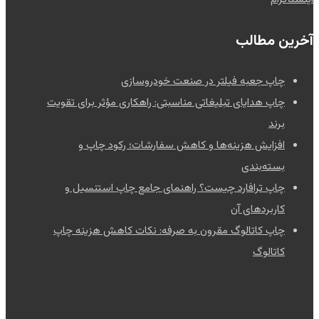
آخرین مطالب
چاپ جعبه فیلتر در صنعت خودروسازی
چاپ هدایای تبلیغاتی مناسبتی: راهکاری مؤثر برای تقویت
برند
افزایش هزینه‌ها و کاهش سفارشات؛ رکود چاپ و
بسته‌بندی
چاپ ترافارد چیست؟ راهنمای جامع چاپ استنسیل و
کاربردهای آن
چاپ کاتالوگ مقرون به صرفه: نکات کاهش هزینه چاپ
کاتالوگ