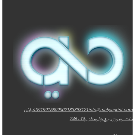
info@mahyaprint.com
02133393121
09199153090
خیابان
ملت روبروی برج بهارستان پلاک 246