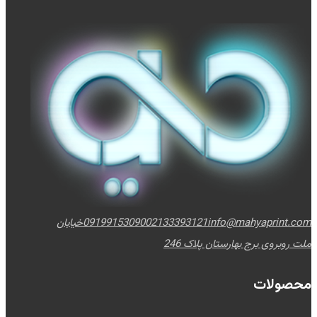
info@mahyaprint.com
02133393121
09199153090
خیابان
ملت روبروی برج بهارستان پلاک 246
محصولات