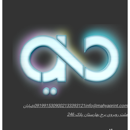
info@mahyaprint.com
02133393121
09199153090
خیابان
ملت روبروی برج بهارستان پلاک 246