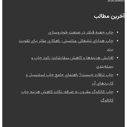
آخرین مطالب
چاپ جعبه فیلتر در صنعت خودروسازی
چاپ هدایای تبلیغاتی مناسبتی: راهکاری مؤثر برای تقویت
برند
افزایش هزینه‌ها و کاهش سفارشات؛ رکود چاپ و
بسته‌بندی
چاپ ترافارد چیست؟ راهنمای جامع چاپ استنسیل و
کاربردهای آن
چاپ کاتالوگ مقرون به صرفه: نکات کاهش هزینه چاپ
کاتالوگ