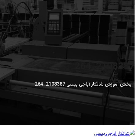
2108387_264
بخش آموزش
شانکار آباجی بیسی
2108387_264