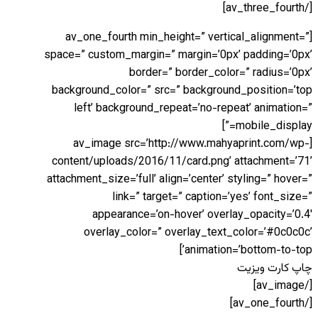
[/av_three_fourth]
[av_one_fourth min_height=” vertical_alignment=”
space=” custom_margin=” margin=’0px’ padding=’0px’
border=” border_color=” radius=’0px’
background_color=” src=” background_position=’top
left’ background_repeat=’no-repeat’ animation=”
mobile_display=”]
[av_image src=’http://www.mahyaprint.com/wp-
content/uploads/2016/11/card.png’ attachment=’71’
attachment_size=’full’ align=’center’ styling=” hover=”
link=” target=” caption=’yes’ font_size=”
appearance=’on-hover’ overlay_opacity=’0.4′
overlay_color=” overlay_text_color=’#0c0c0c’
animation=’bottom-to-top’]
چاپ کارت ویزیت
[/av_image]
[/av_one_fourth]