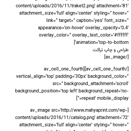
content/uploads/2016/11/traket2.png’ attachment=’81’
attachment_size=’full’ align=’center’ styling=” hover=”
link=” target=” caption=’yes’ font_size=”
appearance=’on-hover’ overlay_opacity=’0.4′
overlay_color=” overlay_text_color=’#ffffff’
animation=’top-to-bottom’]
طراحی و چاپ تراکت
[/av_image]
[/av_cell_one_fourth][av_cell_one_fourth
vertical_align=’top’ padding=’30px’ background_color=”
src=” background_attachment=’scroll’
background_position=’top left’ background_repeat=’no-
repeat’ mobile_display=”]
[av_image src=’http://www.mahyaprint.com/wp-
content/uploads/2016/11/catalog.png’ attachment=’72’
attachment_size=’full’ align=’center’ styling=” hover=”