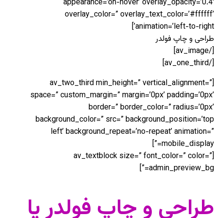
appearance=’on-hover’ overlay_opacity=’0.4′
overlay_color=” overlay_text_color=’#ffffff’
animation=’left-to-right’]
طراحی و چاپ فولدر
[/av_image]
[/av_one_third]
[av_two_third min_height=” vertical_alignment=”
space=” custom_margin=” margin=’0px’ padding=’0px’
border=” border_color=” radius=’0px’
background_color=” src=” background_position=’top
left’ background_repeat=’no-repeat’ animation=”
mobile_display=”]
[av_textblock size=” font_color=” color=”
admin_preview_bg=”]
طراحی و چاپ فولدر یا