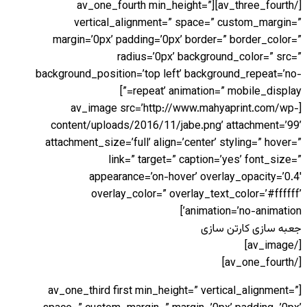
[/av_three_fourth][av_one_fourth min_height=”
vertical_alignment=” space=” custom_margin=”
margin=’0px’ padding=’0px’ border=” border_color=”
radius=’0px’ background_color=” src=”
background_position=’top left’ background_repeat=’no-
repeat’ animation=” mobile_display=”]
[av_image src=’http://www.mahyaprint.com/wp-
content/uploads/2016/11/jabe.png’ attachment=’99’
attachment_size=’full’ align=’center’ styling=” hover=”
link=” target=” caption=’yes’ font_size=”
appearance=’on-hover’ overlay_opacity=’0.4′
overlay_color=” overlay_text_color=’#ffffff’
animation=’no-animation’]
جعبه سازی کارتن سازی
[/av_image]
[/av_one_fourth]
[av_one_third first min_height=” vertical_alignment=”