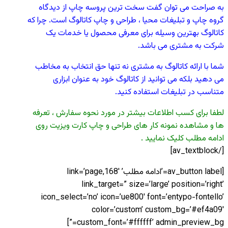
به صراحت می توان گفت سخت ترین پروسه چاپ از دیدگاه
گروه چاپ و تبلیغات محیا ، طراحی و چاپ کاتالوگ است. چرا که
کاتالوگ بهترین وسیله برای معرفی محصول یا خدمات یک
شرکت به مشتری می باشد.
شما با ارائه کاتالوگ به مشتری نه تنها حق انتخاب به مخاطب
می دهید بلکه می توانید از کاتالوگ خود به عنوان ابزاری
متناسب در تبلیغات استفاده کنید.
لطفا برای کسب اطلاعات بیشتر در مورد نحوه سفارش ، تعرفه
ها و مشاهده نمونه کار های طراحی و چاپ کارت ویزیت روی
ادامه مطلب کلیک نمایید .
[/av_textblock]
[av_button label=’ادامه مطلب’ link=’page,168′
link_target=” size=’large’ position=’right’
icon_select=’no’ icon=’ue800′ font=’entypo-fontello’
color=’custom’ custom_bg=’#ef4a09′
custom_font=’#ffffff’ admin_preview_bg=”]