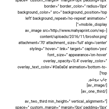
space=” custom_margin=” margin=’0px’ padding=’0px’
border=” border_color=” radius=’0px’
background_color=” src=” background_position=’top
left’ background_repeat=’no-repeat’ animation=”
mobile_display=”]
[av_image src=’http://www.mahyaprint.com/wp-
content/uploads/2016/11/broshor.png’
attachment=’70’ attachment_size=’full’ align=’center’
styling=” hover=” link=” target=” caption=’yes’
font_size=” appearance=’on-hover’
overlay_opacity=’0.4′ overlay_color=”
overlay_text_color=’#0a0a0a’ animation=’bottom-to-
top’]
چاپ بروشور
[/av_image]
[/av_one_third]
[av_two_third min_height=” vertical_alignment=”
space=” custom_margin=” margin=’0px’ padding=’0px’