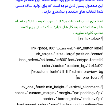
دهه گذشته جایگاه خاصی پیدا کرده است. این نکته در مورد
این محصول بسیار قابل توجه است که برای تولید ساک دستی
شما انتخاب های متعدد و بیشماری دارید .
لطفا برای کسب اطلاعات بیشتر در مورد نحوه سفارش ، تعرفه
ها و مشاهده نمونه کار های تولید ساک دستی روی ادامه
مطلب کلیک نمایید .
[/av_textblock]
[av_button label=’ادامه مطلب’ link=’page,186′
link_target=” size=’large’ position=’center’
icon_select=’no’ icon=’ue800′ font=’entypo-fontello’
color=’custom’ custom_bg=’#ef4a09′
custom_font=’#ffffff’ admin_preview_bg=”]
[/av_one_fourth]
[av_one_fourth min_height=” vertical_alignment=”
space=” custom_margin=” margin=’0px’ padding=’0px’
border=” border_color=” radius=’0px’