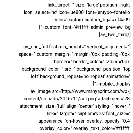
link_target=” size=’large’ position=’right’
icon_select=’no’ icon=’ue800′ font=’entypo-fontello’
color=’custom’ custom_bg=’#ef4a09′
custom_font=’#ffffff’ admin_preview_bg=”]
[/av_two_third]
[av_one_full first min_height=” vertical_alignment=”
space=” custom_margin=” margin=’0px’ padding=’0px’
border=” border_color=” radius=’0px’
background_color=” src=” background_position=’top
left’ background_repeat=’no-repeat’ animation=”
mobile_display=”]
[av_image src=’http://www.mahyaprint.com/wp-
content/uploads/2016/11/set.png’ attachment=’78’
attachment_size=’full’ align=’center’ styling=” hover=”
link=” target=” caption=’yes’ font_size=”
appearance=’on-hover’ overlay_opacity=’0.4′
overlay_color=” overlay_text_color=’#ffffff’