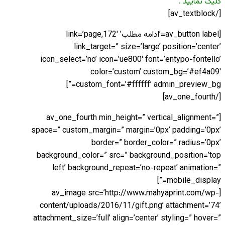
کلیک نمایید .
[/av_textblock]
[av_button label=’ادامه مطلب’ link=’page,172′
link_target=” size=’large’ position=’center’
icon_select=’no’ icon=’ue800′ font=’entypo-fontello’
color=’custom’ custom_bg=’#ef4a09′
custom_font=’#ffffff’ admin_preview_bg=”]
[/av_one_fourth]
[av_one_fourth min_height=” vertical_alignment=”
space=” custom_margin=” margin=’0px’ padding=’0px’
border=” border_color=” radius=’0px’
background_color=” src=” background_position=’top
left’ background_repeat=’no-repeat’ animation=”
mobile_display=”]
[av_image src=’http://www.mahyaprint.com/wp-
content/uploads/2016/11/gift.png’ attachment=’74’
attachment_size=’full’ align=’center’ styling=” hover=”