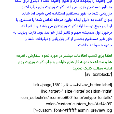
این وظیفه را برعهده دارد و هیچ وظیفه عمده دیگری برای شما
به طور مستقیم بازی نمی کند. کارت ویزیت برای تبلیغات و
بازاریابی شما به طور مستقیم استفاده نمی شود. اما شاید
بتوان گفت به دلیل اینکه اولین مرحله تعامل شما با مشتری یا
ارباب رجوع توسط ارائه کارت ویزیتتان می باشد و از آنجا که
برخورد اول همیشه مهم و تاثیر گذار خواهد بود، کارت ویزیت به
طور غیر مستقیم بخشی از کار بازاریابی و تبلیغات شما را
برعهده خواهد داشت.
لطفا برای کسب اطلاعات بیشتر در مورد نحوه سفارش ، تعرفه
ها و مشاهده نمونه کار های طراحی و چاپ کارت ویزیت روی
ادامه مطلب کلیک نمایید .
[/av_textblock]
[av_button label=’ادامه مطلب’ link=’page,156′
link_target=” size=’large’ position=’right’
icon_select=’no’ icon=’ue800′ font=’entypo-fontello’
color=’custom’ custom_bg=’#ef4a09′
custom_font=’#ffffff’ admin_preview_bg=”]