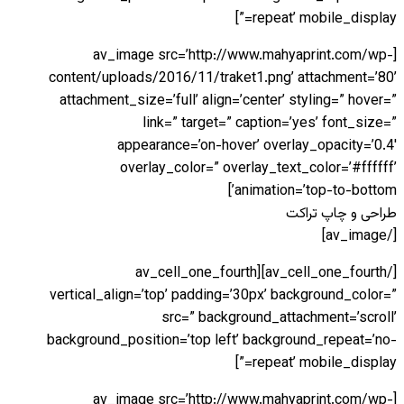
repeat’ mobile_display=”]
[av_image src=’http://www.mahyaprint.com/wp-
content/uploads/2016/11/traket1.png’ attachment=’80’
attachment_size=’full’ align=’center’ styling=” hover=”
link=” target=” caption=’yes’ font_size=”
appearance=’on-hover’ overlay_opacity=’0.4′
overlay_color=” overlay_text_color=’#ffffff’
animation=’top-to-bottom’]
طراحی و چاپ تراکت
[/av_image]
[/av_cell_one_fourth][av_cell_one_fourth
vertical_align=’top’ padding=’30px’ background_color=”
src=” background_attachment=’scroll’
background_position=’top left’ background_repeat=’no-
repeat’ mobile_display=”]
[av_image src=’http://www.mahyaprint.com/wp-