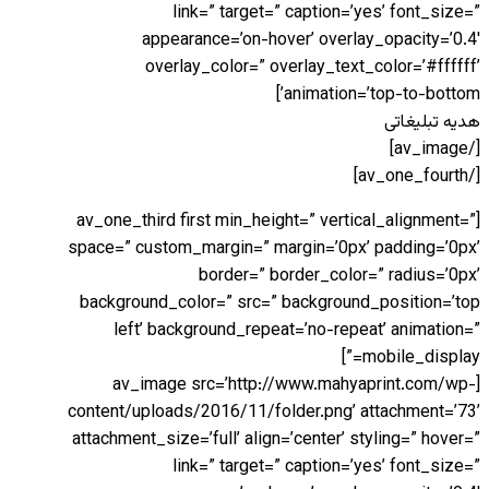
link=” target=” caption=’yes’ font_size=”
appearance=’on-hover’ overlay_opacity=’0.4′
overlay_color=” overlay_text_color=’#ffffff’
animation=’top-to-bottom’]
هدیه تبلیغاتی
[/av_image]
[/av_one_fourth]
[av_one_third first min_height=” vertical_alignment=”
space=” custom_margin=” margin=’0px’ padding=’0px’
border=” border_color=” radius=’0px’
background_color=” src=” background_position=’top
left’ background_repeat=’no-repeat’ animation=”
mobile_display=”]
[av_image src=’http://www.mahyaprint.com/wp-
content/uploads/2016/11/folder.png’ attachment=’73’
attachment_size=’full’ align=’center’ styling=” hover=”
link=” target=” caption=’yes’ font_size=”