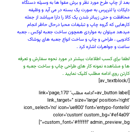
بعد از چاپ طرح مورد نظر و برش مقوا ها به وسیله دستگاه
دایکات یا لترپرس به صورت یک بسته در می آید و وظیفه
محافظت و حتی زیباتر شدن یک کالا را دارا میباشد از جمله
کارهایی که گروه چاپ و تبلیغات محیا درحال حاظر انجام
میدهد میتوان به مواردی همچون ساخت جعبه لوکس ، جعبه
کادویی ، طراحی و چاپ و ساخت انواع جعبه های پوشاک
ساعت و جواهرات اشاره کرد .
لطفا برای کسب اطلاعات بیشتر در مورد نحوه سفارش و تعرفه
ها و مشاهده نمونه کار های طراحی چاپ و ساخت جعبه و
کارتن روی ادامه مطلب کلیک نمایید .
[/av_textblock]
[av_button label=’ادامه مطلب’ link=’page,170′
link_target=” size=’large’ position=’right’
icon_select=’no’ icon=’ue800′ font=’entypo-fontello’
color=’custom’ custom_bg=’#ef4a09′
custom_font=’#ffffff’ admin_preview_bg=”]