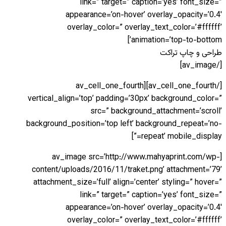
link=” target=” caption=’yes’ font_size=”
appearance=’on-hover’ overlay_opacity=’0.4′
overlay_color=” overlay_text_color=’#ffffff’
animation=’top-to-bottom’]
طراحی و چاپ تراکت
[/av_image]
[/av_cell_one_fourth][av_cell_one_fourth
vertical_align=’top’ padding=’30px’ background_color=”
src=” background_attachment=’scroll’
background_position=’top left’ background_repeat=’no-
repeat’ mobile_display=”]
[av_image src=’http://www.mahyaprint.com/wp-
content/uploads/2016/11/traket.png’ attachment=’79’
attachment_size=’full’ align=’center’ styling=” hover=”
link=” target=” caption=’yes’ font_size=”
appearance=’on-hover’ overlay_opacity=’0.4′
overlay_color=” overlay_text_color=’#ffffff’