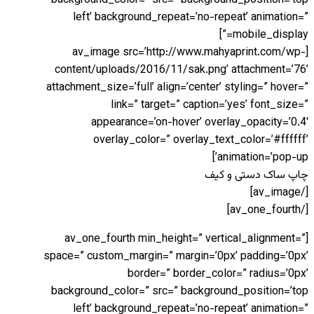
background_color=” src=” background_position=’top
left’ background_repeat=’no-repeat’ animation=”
mobile_display=”]
[av_image src=’http://www.mahyaprint.com/wp-
content/uploads/2016/11/sak.png’ attachment=’76’
attachment_size=’full’ align=’center’ styling=” hover=”
link=” target=” caption=’yes’ font_size=”
appearance=’on-hover’ overlay_opacity=’0.4′
overlay_color=” overlay_text_color=’#ffffff’
animation=’pop-up’]
چاپ ساک دستی و کیف
[/av_image]
[/av_one_fourth]
[av_one_fourth min_height=” vertical_alignment=”
space=” custom_margin=” margin=’0px’ padding=’0px’
border=” border_color=” radius=’0px’
background_color=” src=” background_position=’top
left’ background_repeat=’no-repeat’ animation=”