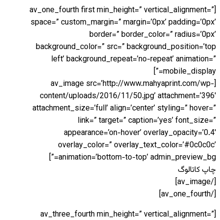
[av_one_fourth first min_height=” vertical_alignment=”
space=” custom_margin=” margin=’0px’ padding=’0px’
border=” border_color=” radius=’0px’
background_color=” src=” background_position=’top
left’ background_repeat=’no-repeat’ animation=”
mobile_display=”]
[av_image src=’http://www.mahyaprint.com/wp-
content/uploads/2016/11/50.jpg’ attachment=’396′
attachment_size=’full’ align=’center’ styling=” hover=”
link=” target=” caption=’yes’ font_size=”
appearance=’on-hover’ overlay_opacity=’0.4′
overlay_color=” overlay_text_color=’#0c0c0c’
animation=’bottom-to-top’ admin_preview_bg=”]
چاپ کاتالوگ
[/av_image]
[/av_one_fourth]
[av_three_fourth min_height=” vertical_alignment=”