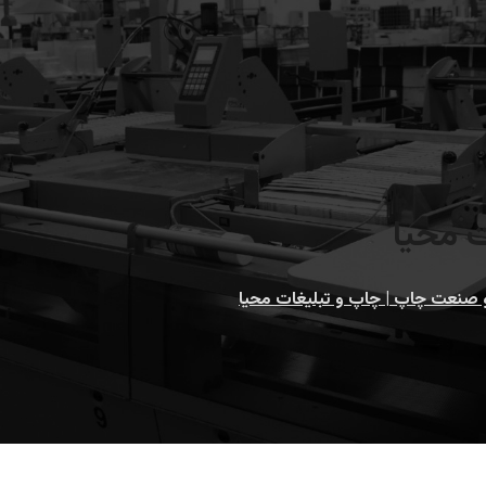
ت محیا
و صنعت چاپ | چاپ و تبلیغات محیا