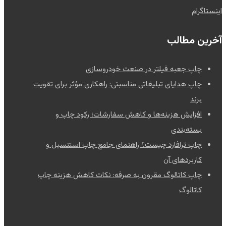
اینستاگرام
آخرین مطالب
چاپ جعبه فیلتر در صنعت خودروسازی
چاپ هدایای تبلیغاتی مناسبتی: راهکاری مؤثر برای تقویت
برند
افزایش هزینه‌ها و کاهش سفارشات؛ رکود چاپ و
بسته‌بندی
چاپ ترافارد چیست؟ راهنمای جامع چاپ استنسیل و
کاربردهای آن
چاپ کاتالوگ مقرون به صرفه: نکات کاهش هزینه چاپ
کاتالوگ