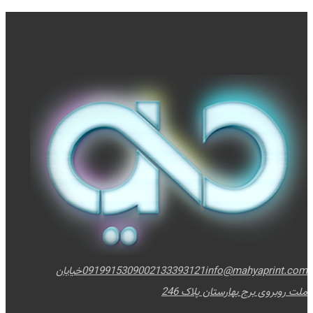
info@mahyaprint.com
02133393121
09199153090
خیابان
ملت روبروی برج بهارستان پلاک 246