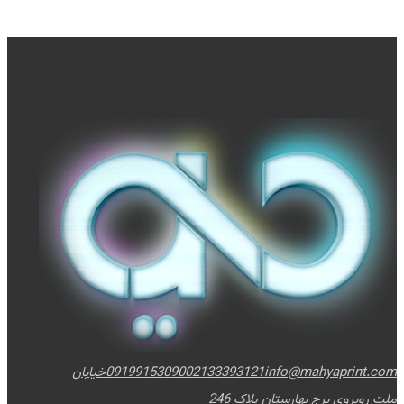
info@mahyaprint.com
02133393121
09199153090
خیابان
ملت روبروی برج بهارستان پلاک 246