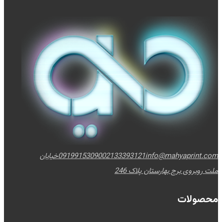
info@mahyaprint.com
02133393121
09199153090
خیابان
ملت روبروی برج بهارستان پلاک 246
محصولات