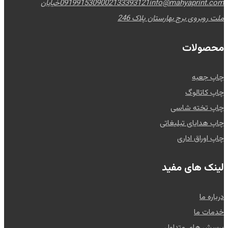
info@mahyaprint.com
02133393121
09199153090
خیابان
ملت روبروی برج بهارستان پلاک 246
محصولات
چاپ جعبه
چاپ کاتالوگ
چاپ تخته شاسی
چاپ هدایای تبلیغاتی
چاپ اوراق اداری
لینک های مفید
درباره ما
خدمات ما
پرسش های متداول