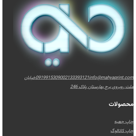
info@mahyaprint.com
02133393121
09199153090
خیابان
ملت روبروی برج بهارستان پلاک 246
محصولات
چاپ جعبه
چاپ کاتالوگ