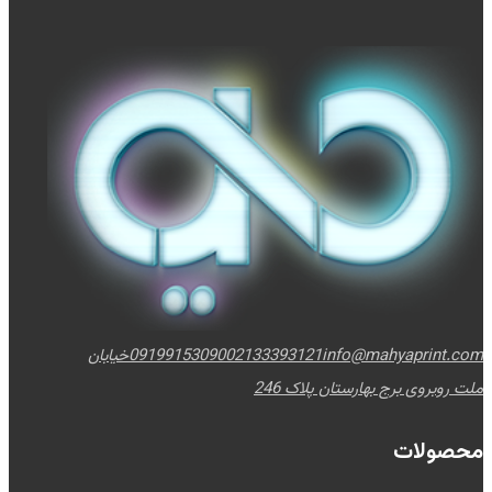
info@mahyaprint.com
02133393121
09199153090
خیابان
ملت روبروی برج بهارستان پلاک 246
محصولات