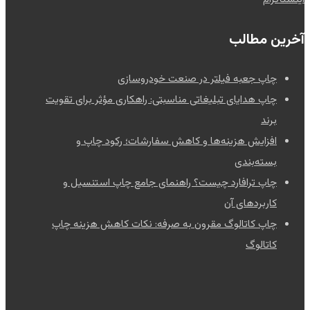
آخرین مطالب
چاپ جعبه فیلتر در صنعت خودروسازی
چاپ هدایای تبلیغاتی مناسبتی: راهکاری مؤثر برای تقویت
برند
افزایش هزینه‌ها و کاهش سفارشات؛ رکود چاپ و
بسته‌بندی
چاپ ترافارد چیست؟ راهنمای جامع چاپ استنسیل و
کاربردهای آن
چاپ کاتالوگ مقرون به صرفه: نکات کاهش هزینه چاپ
کاتالوگ