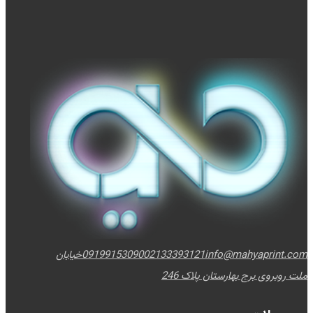
info@mahyaprint.com
02133393121
09199153090
خیابان
ملت روبروی برج بهارستان پلاک 246