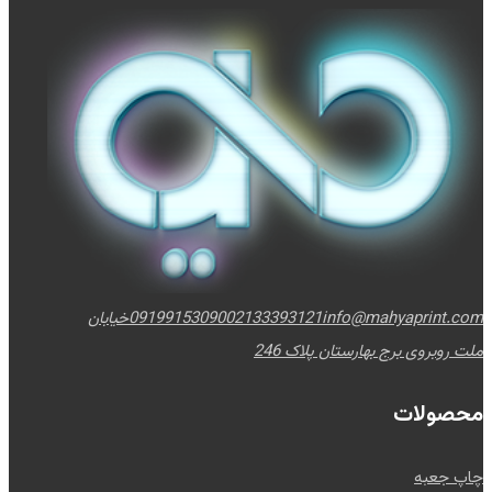
info@mahyaprint.com
02133393121
09199153090
خیابان
ملت روبروی برج بهارستان پلاک 246
محصولات
چاپ جعبه