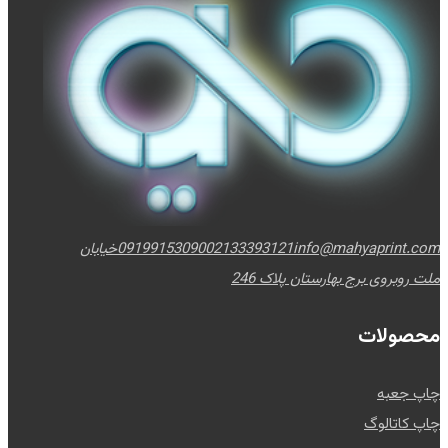
info@mahyaprint.com
02133393121
09199153090
خیابان
ملت روبروی برج بهارستان پلاک 246
محصولات
چاپ جعبه
چاپ کاتالوگ