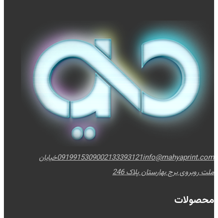
info@mahyaprint.com
02133393121
09199153090
خیابان
ملت روبروی برج بهارستان پلاک 246
محصولات