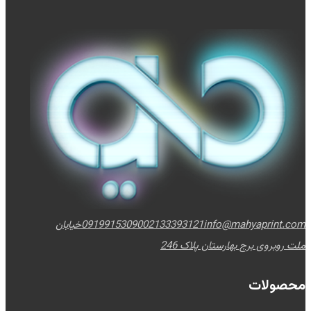
info@mahyaprint.com
02133393121
09199153090
خیابان
ملت روبروی برج بهارستان پلاک 246
محصولات