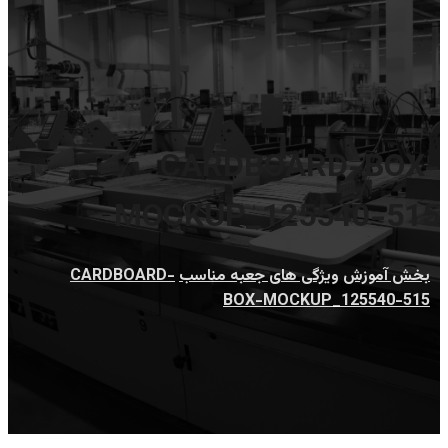
CARDBOARD-BOX-
MOCKUP_125540-515
بخش آموزش
ویژگی های جعبه مناسب
CARDBOARD-
BOX-MOCKUP_125540-515