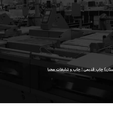
تان)
چاپ قدیمی | چاپ و تبلیغات محیا