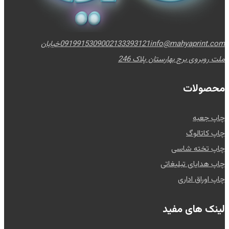
info@mahyaprint.com
02133393121
09199153090
خیابان
ملت روبروی برج بهارستان پلاک 246
محصولات
چاپ جعبه
چاپ کاتالوگ
چاپ تخته شاسی
چاپ هدایای تبلیغاتی
چاپ اوراق اداری
لینک های مفید