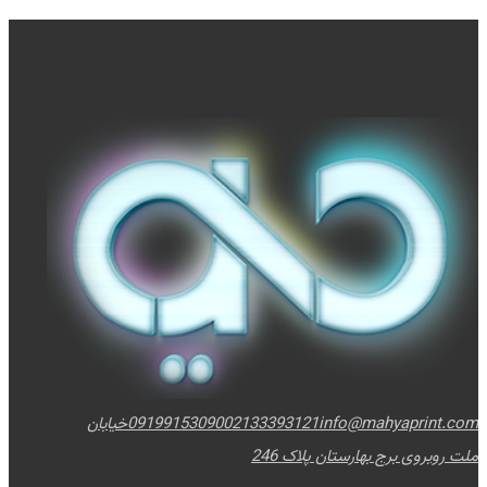
info@mahyaprint.com
02133393121
09199153090
خیابان
ملت روبروی برج بهارستان پلاک 246