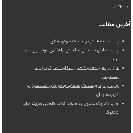
اینستاگرام
آخرین مطالب
چاپ جعبه فیلتر در صنعت خودروسازی
چاپ هدایای تبلیغاتی مناسبتی: راهکاری مؤثر برای تقویت
برند
افزایش هزینه‌ها و کاهش سفارشات؛ رکود چاپ و
بسته‌بندی
چاپ ترافارد چیست؟ راهنمای جامع چاپ استنسیل و
کاربردهای آن
چاپ کاتالوگ مقرون به صرفه: نکات کاهش هزینه چاپ
کاتالوگ