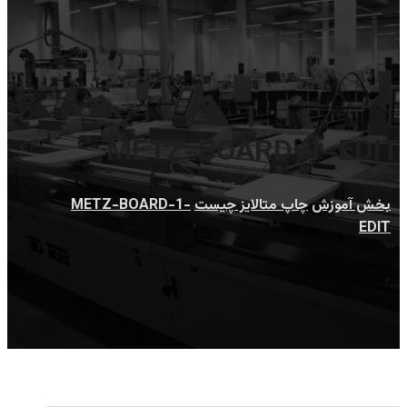
METZ-BOARD-1-EDIT
بخش آموزش
چاپ متالایز چیست
METZ-BOARD-1-
EDIT