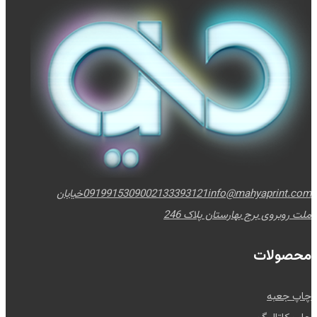
info@mahyaprint.com
02133393121
09199153090
خیابان
ملت روبروی برج بهارستان پلاک 246
محصولات
چاپ جعبه