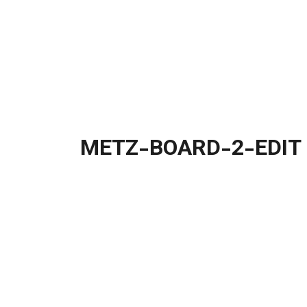
METZ-BOARD-2-EDIT
بخش آموزش
چاپ متالایز چیست
METZ-BOARD-2-EDIT