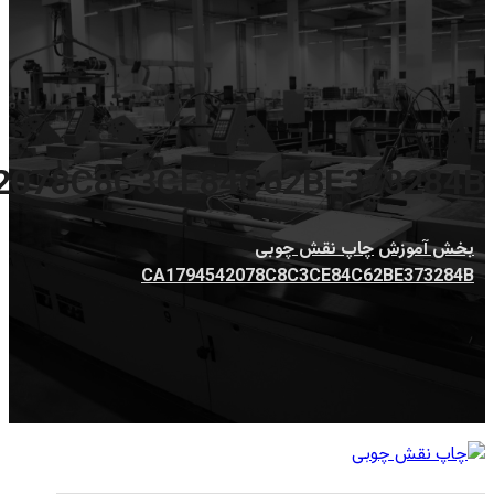
2078C8C3CE84C62BE373284B
بخش آموزش
چاپ نقش چوبی
CA1794542078C8C3CE84C62BE373284B