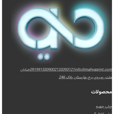
info@mahyaprint.com
02133393121
09199153090
خیابان
ملت روبروی برج بهارستان پلاک 246
محصولات
چاپ جعبه