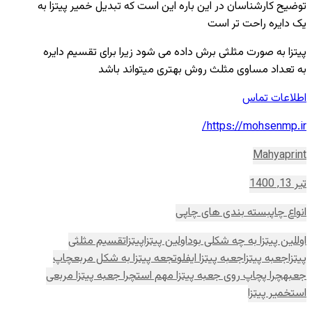
توضیح کارشناسان در این باره این است که تبدیل خمیر پیتزا به
یک دایره راحت تر است
پیتزا به صورت مثلثی برش داده می شود زیرا برای تقسیم دایره
به تعداد مساوی مثلث روش بهتری میتواند باشد
اطلاعات تماس
https://mohsenmp.ir/
Mahyaprint
تیر 13, 1400
انواع چاپ
بسته بندی های چاپی
اوللین پیتزا به چه شکلی بود
اولین پیتزا
پیتزا
تقسیم مثلثی
پیتزا
جعبه پیتزا
جعبه پیتزا ایفلوت
جعه پیتزا به شکل مربع
چاپ
جعبه
چرا پچاپ روی جعبه پیتزا مهم است
چرا جعبه پیتزا مربعی
است
خمیر پیتزا