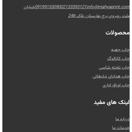
info@mahyaprint.com
02133393121
09199153090
خیابان
ملت روبروی برج بهارستان پلاک 246
محصولات
چاپ جعبه
چاپ کاتالوگ
چاپ تخته شاسی
چاپ هدایای تبلیغاتی
چاپ اوراق اداری
لینک های مفید
درباره ما
خدمات ما