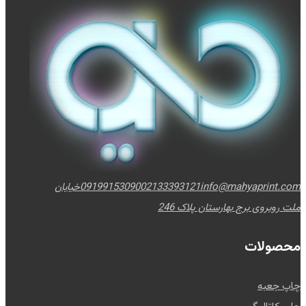
info@mahyaprint.com
02133393121
09199153090
خیابان
ملت روبروی برج بهارستان پلاک 246
محصولات
چاپ جعبه