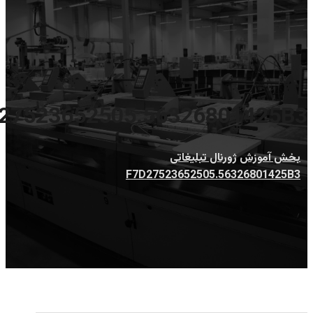
27523652505.56326801425B3
بخش آموزش
ژورنال تبلیغاتی
F7D27523652505.56326801425B3