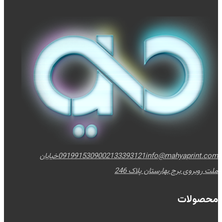
info@mahyaprint.com
02133393121
09199153090
خیابان
ملت روبروی برج بهارستان پلاک 246
محصولات