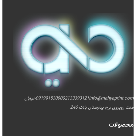
info@mahyaprint.com
02133393121
09199153090
خیابان
ملت روبروی برج بهارستان پلاک 246
محصولات