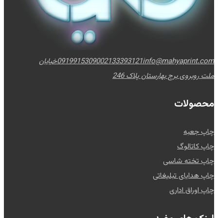
info@mahyaprint.com
02133393121
09199153090
خیابان
ملت روبروی برج بهارستان پلاک 246
محصولات
چاپ جعبه
چاپ کاتالوگ
چاپ تخته شاسی
چاپ هدایای تبلیغاتی
چاپ اوراق اداری