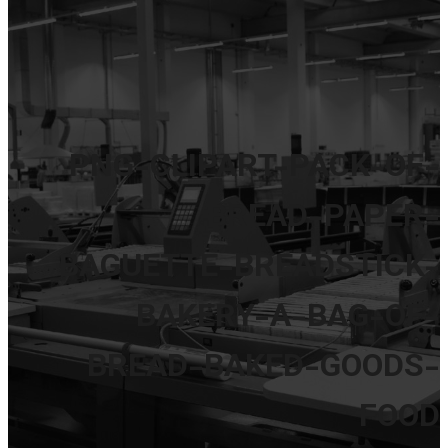
PNG-CLIPART-PACK-OF-
BREAD-PAPER-
BAGUETTE-BREADSTICK-
BAKERY-A-BAG-OF-
BREAD-BAKED-GOODS-
FOOD