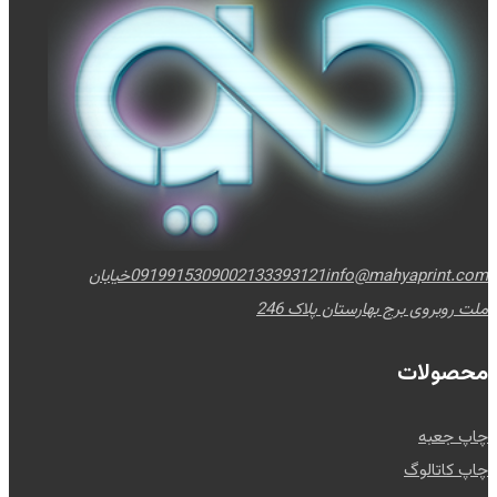
info@mahyaprint.com
02133393121
09199153090
خیابان
ملت روبروی برج بهارستان پلاک 246
محصولات
چاپ جعبه
چاپ کاتالوگ