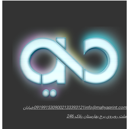
info@mahyaprint.com
02133393121
09199153090
خیابان
ملت روبروی برج بهارستان پلاک 246