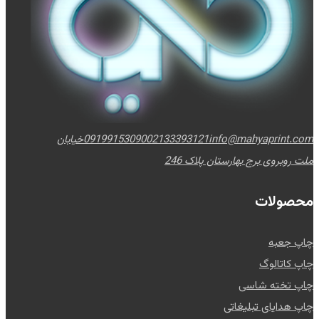
info@mahyaprint.com
02133393121
09199153090
خیابان
ملت روبروی برج بهارستان پلاک 246
محصولات
چاپ جعبه
چاپ کاتالوگ
چاپ تخته شاسی
چاپ هدایای تبلیغاتی