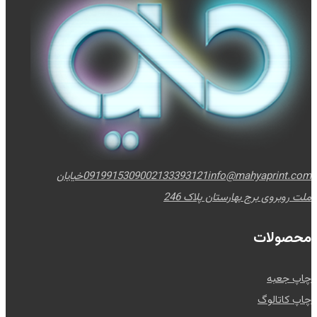
info@mahyaprint.com
02133393121
09199153090
خیابان
ملت روبروی برج بهارستان پلاک 246
محصولات
چاپ جعبه
چاپ کاتالوگ