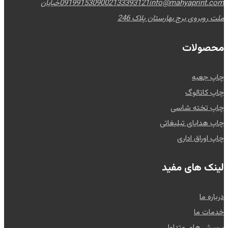
info@mahyaprint.com
02133393121
09199153090
خیابان
ملت روبروی برج بهارستان پلاک 246
محصولات
چاپ جعبه
چاپ کاتالوگ
چاپ تخته شاسی
چاپ هدایای تبلیغاتی
چاپ اوراق اداری
لینک های مفید
درباره ما
خدمات ما
پرسش های متداول