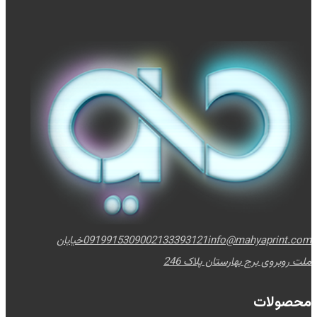
info@mahyaprint.com
02133393121
09199153090
خیابان
ملت روبروی برج بهارستان پلاک 246
محصولات