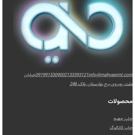
info@mahyaprint.com
02133393121
09199153090
خیابان
ملت روبروی برج بهارستان پلاک 246
محصولات
چاپ جعبه
چاپ کاتالوگ